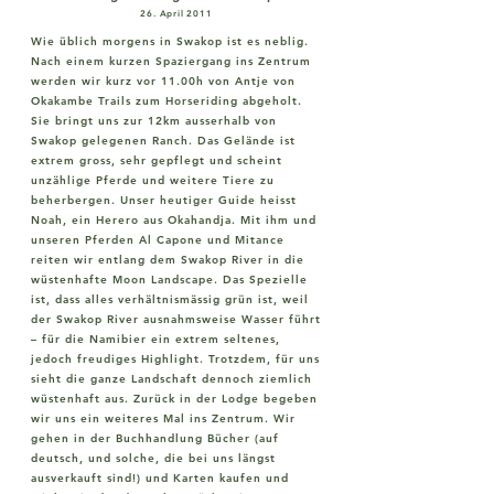
26. April 2011
Wie üblich morgens in Swakop ist es neblig.
Nach einem kurzen Spaziergang ins Zentrum
werden wir kurz vor 11.00h von Antje von
Okakambe Trails zum Horseriding abgeholt.
Sie bringt uns zur 12km ausserhalb von
Swakop gelegenen Ranch. Das Gelände ist
extrem gross, sehr gepflegt und scheint
unzählige Pferde und weitere Tiere zu
beherbergen. Unser heutiger Guide heisst
Noah, ein Herero aus Okahandja. Mit ihm und
unseren Pferden Al Capone und Mitance
reiten wir entlang dem Swakop River in die
wüstenhafte Moon Landscape. Das Spezielle
ist, dass alles verhältnismässig grün ist, weil
der Swakop River ausnahmsweise Wasser führt
– für die Namibier ein extrem seltenes,
jedoch freudiges Highlight. Trotzdem, für uns
sieht die ganze Landschaft dennoch ziemlich
wüstenhaft aus. Zurück in der Lodge begeben
wir uns ein weiteres Mal ins Zentrum. Wir
gehen in der Buchhandlung Bücher (auf
deutsch, und solche, die bei uns längst
ausverkauft sind!) und Karten kaufen und