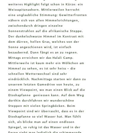
weiteres Highlight folgt schon in Kürze: ein
Weissspitznashorn. Mittlerweilen herrscht
eine unglaubliche Stimmung: Gewitterfronten
nähern sich von allen Himmelsrichtungen,
zwischendurch dringen einzelne
Sonnenstrahlen auf die afrikanische Steppe.
Der dunkelschwarze Himmel im Kontrast mit
dem dürren, hellen Gras, welches von der
Sonne angeschienen wird, ist einfach
bezaubernd. Dann fängt es an zu regnen.
Mittags erreichen wir das Halali Camp.
Mittlerweile ist kaum mehr ein Wölkchen am
Himmel zu sehen, es ist sehr heiss – die
schnellen Wetterwechsel sind sehr
eindrücklich. Nachmittags starten wir dann zu
unserem letzten Gamedrive von heute, zu
einem Viewpoint, wo man einen Blick auf die
Etoshapfanne geniessen kann. Auf dem Weg
dorthin durchfahren wir wunderschöne
Steppen mit vielen Springböcken. Beim
Viewpoint sind wir überrascht, dass es in der
Etoshapfanne so viel Wasser hat. Man fühlt
sich, als blicke man auf einen endlosen
Spiegel, so ruhig ist das Wasser und in der
Ferne sieht man lediglich die schimmernde