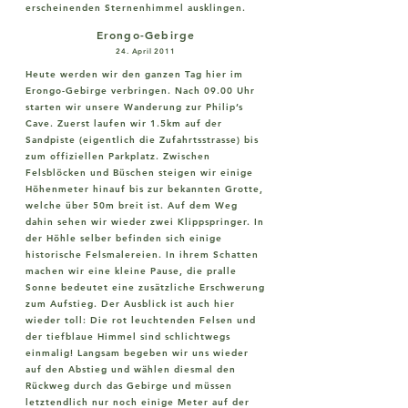
erscheinenden Sternenhimmel ausklingen.
Erongo-Gebirge
24. April 2011
Heute werden wir den ganzen Tag hier im
Erongo-Gebirge verbringen. Nach 09.00 Uhr
starten wir unsere Wanderung zur Philip’s
Cave. Zuerst laufen wir 1.5km auf der
Sandpiste (eigentlich die Zufahrtsstrasse) bis
zum offiziellen Parkplatz. Zwischen
Felsblöcken und Büschen steigen wir einige
Höhenmeter hinauf bis zur bekannten Grotte,
welche über 50m breit ist. Auf dem Weg
dahin sehen wir wieder zwei Klippspringer. In
der Höhle selber befinden sich einige
historische Felsmalereien. In ihrem Schatten
machen wir eine kleine Pause, die pralle
Sonne bedeutet eine zusätzliche Erschwerung
zum Aufstieg. Der Ausblick ist auch hier
wieder toll: Die rot leuchtenden Felsen und
der tiefblaue Himmel sind schlichtwegs
einmalig! Langsam begeben wir uns wieder
auf den Abstieg und wählen diesmal den
Rückweg durch das Gebirge und müssen
letztendlich nur noch einige Meter auf der