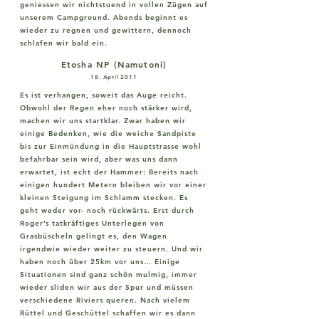
geniessen wir nichtstuend in vollen Zügen auf
unserem Campground. Abends beginnt es
wieder zu regnen und gewittern, dennoch
schlafen wir bald ein.
Etosha NP (Namutoni)
18. April 2011
Es ist verhangen, soweit das Auge reicht.
Obwohl der Regen eher noch stärker wird,
machen wir uns startklar. Zwar haben wir
einige Bedenken, wie die weiche Sandpiste
bis zur Einmündung in die Hauptstrasse wohl
befahrbar sein wird, aber was uns dann
erwartet, ist echt der Hammer: Bereits nach
einigen hundert Metern bleiben wir vor einer
kleinen Steigung im Schlamm stecken. Es
geht weder vor- noch rückwärts. Erst durch
Roger’s tatkräftiges Unterlegen von
Grasbüscheln gelingt es, den Wagen
irgendwie wieder weiter zu steuern. Und wir
haben noch über 25km vor uns… Einige
Situationen sind ganz schön mulmig, immer
wieder sliden wir aus der Spur und müssen
verschiedene Riviers queren. Nach vielem
Rüttel und Geschüttel schaffen wir es dann