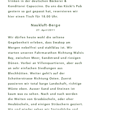
trinken in der deutschen Bäckerei &
Konditorei Capuccino. Da uns das Kücki’s Pub
gestern so gut gepasst hat, reservieren wir
hier einen Tisch für 18.00 Uhr.
Naukluft-Berge
27. April 2011
Wir dürfen heute wohl die seltene
Gegebenheit erleben, dass Swakop am
Morgen nebelfrei und stahlblau ist. Wir
starten unseren Fahrmarathon Richtung Walvis
Bay, zwischen Meer, Sandstrand und riesigen
Dünen. Vorbei an Villenquartieren, aber auch
an sehr einfachen Siedlungen aus
Blechhütten. Weiter geht’s auf der
Schotterstrasse Richtung Osten. Zuerst
passieren wir total karge Landschaft, richtige
Wüste eben. Ausser Sand und Steinen ist
kaum was zu sehen. Nach und nach werden
die Weiten von Grasbüscheln, oder eher
Heubüscheln, und einigen Sträuchern geziert.
Hin und wieder sehen wir Springböcke und
Straussen in den Feldern stehen. Die
Kilometer ziehen sich dahin, die Strasse geht
gerade und eben aus, die Landschaft