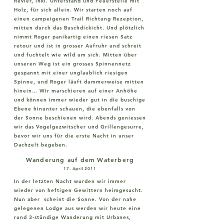
Revier, inkl. Unterstand und Feuerstelle mit
Holz, für sich allein. Wir starten noch auf
einen campeigenen Trail Richtung Rezeption,
mitten durch das Buschdickicht. Und plötzlich
nimmt Roger panikartig einen riesen Satz
retour und ist in grosser Aufruhr und schreit
und fuchtelt wie wild um sich. Mitten über
unseren Weg ist ein grosses Spinnennetz
gespannt mit einer unglaublich riesigen
Spinne, und Roger läuft dummerweise mitten
hinein… Wir marschieren auf einer Anhöhe
und können immer wieder gut in die buschige
Ebene hinunter schauen, die ebenfalls von
der Sonne beschienen wird. Abends geniessen
wir das Vogelgezwitscher und Grillengesurre,
bevor wir uns für die erste Nacht in unser
Dachzelt begeben.
Wanderung auf dem Waterberg
17. April 2011
In der letzten Nacht wurden wir immer
wieder von heftigen Gewittern heimgesucht.
Nun aber scheint die Sonne. Von der nahe
gelegenen Lodge aus werden wir heute eine
rund 3-stündige Wanderung mit Urbanes,