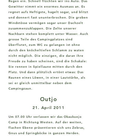
Regen ein. Schnell flüchten wir ins Auto. Das
Gewitter nimmt ein enormes Ausmass an. Es
regnet aufs Heftigste, hagelt sogar, und blitzt
und donnert fast ununterbrochen. Die groben
Windstösse vermögen sogar unser Dachzelt
zusammenzuklappen. Die Zelte unserer
Nachbarn stehen komplett unter Wasser. Auch
grosse Teile des Campingplatzes sind
überflutet, zum WC zu gelangen ist ohne
durch den knöcheltiefen Schlamm zu waten
nicht möglich. Die einzigen, die daran ihre
Freude zu haben scheinen, sind die Schakale:
Sie rennen in Spiellaune mitten durch den
Platz. Und dann plötzlich ertönt etwas: Das
Raunen eines Löwen, in einer Lautstärke, als
sei er gleich unmittelbar neben dem
Campingzaun.
Outjo
21. April 2011
Um 07.00 Uhr verlassen wir das Okaukuejo
Camp in Richtung Westen. Auf der weiten,
flachen Ebene präsentieren sich uns Zebras,
Gnus und Springböcke in ganzen Herden.