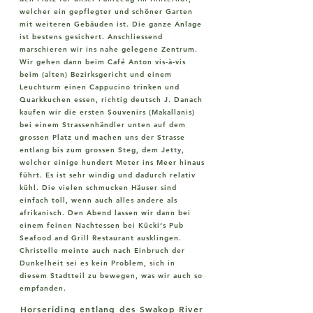
welcher ein gepflegter und schöner Garten
mit weiteren Gebäuden ist. Die ganze Anlage
ist bestens gesichert. Anschliessend
marschieren wir ins nahe gelegene Zentrum.
Wir gehen dann beim Café Anton vis-à-vis
beim (alten) Bezirksgericht und einem
Leuchturm einen Cappucino trinken und
Quarkkuchen essen, richtig deutsch J. Danach
kaufen wir die ersten Souvenirs (Makallanis)
bei einem Strassenhändler unten auf dem
grossen Platz und machen uns der Strasse
entlang bis zum grossen Steg, dem Jetty,
welcher einige hundert Meter ins Meer hinaus
führt. Es ist sehr windig und dadurch relativ
kühl. Die vielen schmucken Häuser sind
einfach toll, wenn auch alles andere als
afrikanisch. Den Abend lassen wir dann bei
einem feinen Nachtessen bei Kücki‘s Pub
Seafood and Grill Restaurant ausklingen.
Christelle meinte auch nach Einbruch der
Dunkelheit sei es kein Problem, sich in
diesem Stadtteil zu bewegen, was wir auch so
empfanden.
Horseriding entlang des Swakop River