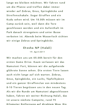
lange wo bleiben möchten. Wir fahren rund
um die Pfanne und treffen dabei immer
wieder auf Zebras, Gnus, Springböcke und
Streifenschakale. Sogar Giraffen und ein
Kudu sehen wird. Um 18.00h müssen wir im
Camp zurück sein, weil dann die Tore
geschlossen werden und ein Aufenthalt im
Park danach strengstens und unter Busse
verboten ist. Abends beim Wasserloch sichten
wir einige Zebras und Springböcke.
Etosha NP (Halali)
19. April 2011
Wir machen uns um 05.00h bereit für den
ersten Game Drive. Kaum verlassen wir das
Namutoni Fort, können wir die aufgehende
glührote Sonne sehen. Die ersten Tiere lassen
auch nicht lange auf sich warten. Zebras,
Gnus, Spingböcke, ein Luchs, Tüpfelhyänen
und ein ganzer Giraffenclan von mindestens
8-10 Tieren begrüssen uns in den neuen Tag.
Als wir die Runde um Namutoni abgeschlossen
haben, fahren wir weiter Richtung Halali, das
ist unsere nächste Campsite, rund 75
Kilometer Entfernung auf direktem Weg. Ein