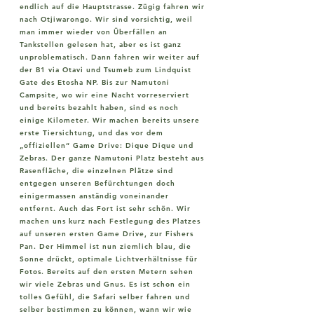
endlich auf die Hauptstrasse. Zügig fahren wir
nach Otjiwarongo. Wir sind vorsichtig, weil
man immer wieder von Überfällen an
Tankstellen gelesen hat, aber es ist ganz
unproblematisch. Dann fahren wir weiter auf
der B1 via Otavi und Tsumeb zum Lindquist
Gate des Etosha NP. Bis zur Namutoni
Campsite, wo wir eine Nacht vorreserviert
und bereits bezahlt haben, sind es noch
einige Kilometer. Wir machen bereits unsere
erste Tiersichtung, und das vor dem
„offiziellen“ Game Drive: Dique Dique und
Zebras. Der ganze Namutoni Platz besteht aus
Rasenfläche, die einzelnen Plätze sind
entgegen unseren Befürchtungen doch
einigermassen anständig voneinander
entfernt. Auch das Fort ist sehr schön. Wir
machen uns kurz nach Festlegung des Platzes
auf unseren ersten Game Drive, zur Fishers
Pan. Der Himmel ist nun ziemlich blau, die
Sonne drückt, optimale Lichtverhältnisse für
Fotos. Bereits auf den ersten Metern sehen
wir viele Zebras und Gnus. Es ist schon ein
tolles Gefühl, die Safari selber fahren und
selber bestimmen zu können, wann wir wie