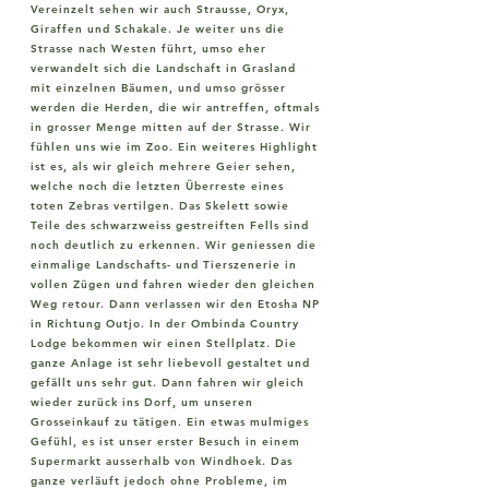
Vereinzelt sehen wir auch Strausse, Oryx,
Giraffen und Schakale. Je weiter uns die
Strasse nach Westen führt, umso eher
verwandelt sich die Landschaft in Grasland
mit einzelnen Bäumen, und umso grösser
werden die Herden, die wir antreffen, oftmals
in grosser Menge mitten auf der Strasse. Wir
fühlen uns wie im Zoo. Ein weiteres Highlight
ist es, als wir gleich mehrere Geier sehen,
welche noch die letzten Überreste eines
toten Zebras vertilgen. Das Skelett sowie
Teile des schwarzweiss gestreiften Fells sind
noch deutlich zu erkennen. Wir geniessen die
einmalige Landschafts- und Tierszenerie in
vollen Zügen und fahren wieder den gleichen
Weg retour. Dann verlassen wir den Etosha NP
in Richtung Outjo. In der Ombinda Country
Lodge bekommen wir einen Stellplatz. Die
ganze Anlage ist sehr liebevoll gestaltet und
gefällt uns sehr gut. Dann fahren wir gleich
wieder zurück ins Dorf, um unseren
Grosseinkauf zu tätigen. Ein etwas mulmiges
Gefühl, es ist unser erster Besuch in einem
Supermarkt ausserhalb von Windhoek. Das
ganze verläuft jedoch ohne Probleme, im