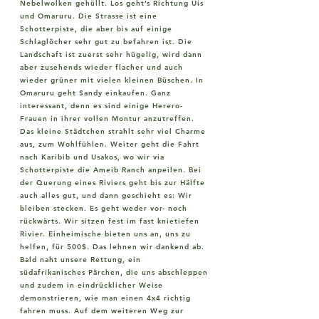
Nebelwolken gehüllt. Los geht’s Richtung Uis
und Omaruru. Die Strasse ist eine
Schotterpiste, die aber bis auf einige
Schlaglöcher sehr gut zu befahren ist. Die
Landschaft ist zuerst sehr hügelig, wird dann
aber zusehends wieder flacher und auch
wieder grüner mit vielen kleinen Büschen. In
Omaruru geht Sandy einkaufen. Ganz
interessant, denn es sind einige Herero-
Frauen in ihrer vollen Montur anzutreffen.
Das kleine Städtchen strahlt sehr viel Charme
aus, zum Wohlfühlen. Weiter geht die Fahrt
nach Karibib und Usakos, wo wir via
Schotterpiste die Ameib Ranch anpeilen. Bei
der Querung eines Riviers geht bis zur Hälfte
auch alles gut, und dann geschieht es: Wir
bleiben stecken. Es geht weder vor- noch
rückwärts. Wir sitzen fest im fast knietiefen
Rivier. Einheimische bieten uns an, uns zu
helfen, für 500$. Das lehnen wir dankend ab.
Bald naht unsere Rettung, ein
südafrikanisches Pärchen, die uns abschleppen
und zudem in eindrücklicher Weise
demonstrieren, wie man einen 4x4 richtig
fahren muss. Auf dem weiteren Weg zur