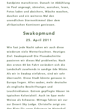
Sandpiste marschieren. Danach ist Abkühlung
im Pool angesagt, sönnelen, ausruhen, lesen,
Fotos laden und absichern, Wäsche waschen,
duschen und ein weiteres Mal den
unendlichen Sternenhimmel über dem
afrikanischen Kontinent geniessen.
Swakopmund
25. April 2011
Wie fast jede Nacht sahen wir auch diese
wiederum viele Wetterleuchten. Heutiges
Ziel: Swakopmund! Die Flussabschnitte
passieren wir dieses Mal problemlos. Nach
den ersten 80 km Fahrt verändert sich die
Landschaft zusehends in sandige öde Wüste.
Als wir in Swakop einfahren, sind wir sehr
überrascht. Diese Stadt könnte genauso in
Europa liegen. Alles sauber, mehr deutsche
als englische Beschriftungen und
Leuchtreklamen. Extrem gepflegte Häuser im
typischen Kolonialstil. Auch im Spar mehr
Weisse als Schwarze. Mittags fahren wir zur
zur Desert Sky Lodge. Christelle zeigt uns
den Platz für unser Fahrzeug im Hinterhof,