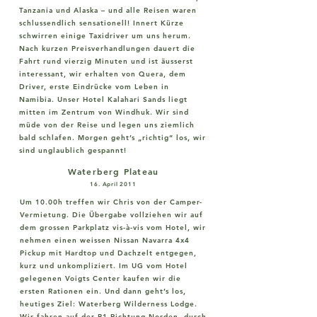
Tanzania und Alaska – und alle Reisen waren
schlussendlich sensationell! Innert Kürze
schwirren einige Taxidriver um uns herum.
Nach kurzen Preisverhandlungen dauert die
Fahrt rund vierzig Minuten und ist äusserst
interessant, wir erhalten von Quera, dem
Driver, erste Eindrücke vom Leben in
Namibia. Unser Hotel Kalahari Sands liegt
mitten im Zentrum von Windhuk. Wir sind
müde von der Reise und legen uns ziemlich
bald schlafen. Morgen geht’s „richtig“ los, wir
sind unglaublich gespannt!
Waterberg Plateau
16. April 2011
Um 10.00h treffen wir Chris von der Camper-
Vermietung. Die Übergabe vollziehen wir auf
dem grossen Parkplatz vis-à-vis vom Hotel, wir
nehmen einen weissen Nissan Navarra 4x4
Pickup mit Hardtop und Dachzelt entgegen,
kurz und unkompliziert. Im UG vom Hotel
gelegenen Voigts Center kaufen wir die
ersten Rationen ein. Und dann geht’s los,
heutiges Ziel: Waterberg Wilderness Lodge.
Wir fahren auf der B1 Richtung Norden, durch