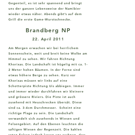
Gegenteil, es ist sehr spannend und bringt
uns der ganzen Lebensweise der Namibier
wieder etwas näher. Abends gibt’s auf dem
Grill die erste Game-Wurstschnecke.
Brandberg NP
22. April 2011
Am Morgen erwachen wir bei herrlichem
Sonnenschein, weit und breit keine Wolke am
Himmel zu sehen. Wir fahren Richtung
Khorixas. Die Landschaft ist hügelig mit ca. 1-
2 Meter hohen Bäumen. In der Ferne sind
etwas höhere Berge zu sehen. Kurz vor
Khorixas müssen wir links auf eine
Schotterpiste Richtung Uis abbiegen. Immer
und immer wieder durchfahren wir kleinere
und grössere Riviers. Die Piste ist auch
zusehend mit Heuschrecken übersät. Diese
sind ca. 3-4cm Durchmesser. Scheint eine
richtige Plage zu sein. Die Landschaft
verwandelt sich zusehends in Wiesen und
Felsengebiet. Auf den Ebenen leuchten die
saftigen Wiesen der Regenzeit. Die kahlen
roten Felsen jedoch lassen uns erahnen, dass