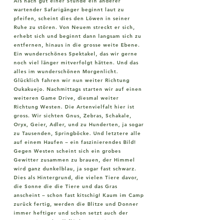
Als nach gut einer Stunde ein anderer
wartender Safarigänger beginnt laut zu
pfeifen, scheint dies den Löwen in seiner
Ruhe zu stören. Von Neuem streckt er sich,
erhebt sich und beginnt dann langsam sich zu
entfernen, hinaus in die grosse weite Ebene.
Ein wunderschönes Spektakel, das wir gerne
noch viel länger mitverfolgt hätten. Und das
alles im wunderschönen Morgenlicht.
Glücklich fahren wir nun weiter Richtung
Oukakuejo. Nachmittags starten wir auf einen
weiteren Game Drive, diesmal weiter
Richtung Westen. Die Artenvielfalt hier ist
gross. Wir sichten Gnus, Zebras, Schakale,
Oryx, Geier, Adler, und zu Hunderten, ja sogar
zu Tausenden, Springböcke. Und letztere alle
auf einem Haufen – ein faszinierendes Bild!
Gegen Westen scheint sich ein grobes
Gewitter zusammen zu brauen, der Himmel
wird ganz dunkelblau, ja sogar fast schwarz.
Dies als Hintergrund, die vielen Tiere davor,
die Sonne die die Tiere und das Gras
anscheint – schon fast kitschig! Kaum im Camp
zurück fertig, werden die Blitze und Donner
immer heftiger und schon setzt auch der