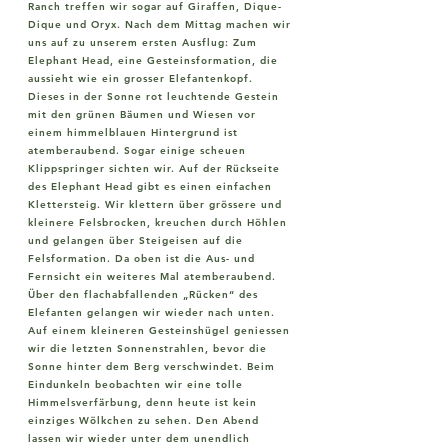
Ranch treffen wir sogar auf Giraffen, Dique-
Dique und Oryx. Nach dem Mittag machen wir
uns auf zu unserem ersten Ausflug: Zum
Elephant Head, eine Gesteinsformation, die
aussieht wie ein grosser Elefantenkopf.
Dieses in der Sonne rot leuchtende Gestein
mit den grünen Bäumen und Wiesen vor
einem himmelblauen Hintergrund ist
atemberaubend. Sogar einige scheuen
Klippspringer sichten wir. Auf der Rückseite
des Elephant Head gibt es einen einfachen
Klettersteig. Wir klettern über grössere und
kleinere Felsbrocken, kreuchen durch Höhlen
und gelangen über Steigeisen auf die
Felsformation. Da oben ist die Aus- und
Fernsicht ein weiteres Mal atemberaubend.
Über den flachabfallenden „Rücken“ des
Elefanten gelangen wir wieder nach unten.
Auf einem kleineren Gesteinshügel geniessen
wir die letzten Sonnenstrahlen, bevor die
Sonne hinter dem Berg verschwindet. Beim
Eindunkeln beobachten wir eine tolle
Himmelsverfärbung, denn heute ist kein
einziges Wölkchen zu sehen. Den Abend
lassen wir wieder unter dem unendlich