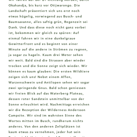
Okahandja, bis kurz vor Otijwarongo. Die
Landschaft präsentiert sich uns erst noch
etwas hügelig, vorwiegend aus Busch- und
Baumsavanne, alles saftig grün, Regenzeit sei
Dank. Und dass diese noch nicht ganz vorbei
ist, bekommen wir gleich zu spüren: Auf
einmal fahren wir in eine dunkelgraue
Gewitterfront und es beginnt von einer
Minute auf die andere in Strömen zu regnen,
ja sogar zu hageln. Kaum drei Meter sehen
wir weit. Bald sind die Strassen aber wieder
trocken und die Sonne zeigt sich wieder. Wir
können es kaum glauben: Die ersten Wildtiere
zeigen sich uns! Nebst einem Affen,
Warzenschwein und Antilopen sehen wir sogar
zwei springende Gnus. Bald schon geniessen
wir freien Blick auf das Waterberg Plateau,
dessen roter Sandstein unmittelbar von der
Sonne erleuchtet wird. Nachmittags erreichen
wir die Rezeption der Wilderness Andersson
Campsite. Wir sind im wahrsten Sinne des
Wortes mitten im Busch, rundherum nichts
anderes. Von den anderen Zeltplätzen ist
kaum etwas zu vernehmen, jeder hat sein