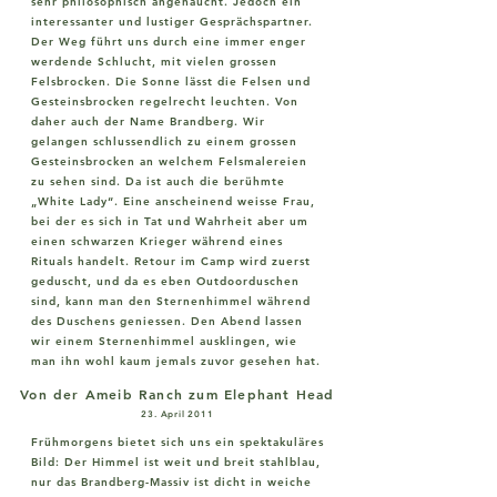
sehr philosophisch angehaucht. Jedoch ein
interessanter und lustiger Gesprächspartner.
Der Weg führt uns durch eine immer enger
werdende Schlucht, mit vielen grossen
Felsbrocken. Die Sonne lässt die Felsen und
Gesteinsbrocken regelrecht leuchten. Von
daher auch der Name Brandberg. Wir
gelangen schlussendlich zu einem grossen
Gesteinsbrocken an welchem Felsmalereien
zu sehen sind. Da ist auch die berühmte
„White Lady“. Eine anscheinend weisse Frau,
bei der es sich in Tat und Wahrheit aber um
einen schwarzen Krieger während eines
Rituals handelt. Retour im Camp wird zuerst
geduscht, und da es eben Outdoorduschen
sind, kann man den Sternenhimmel während
des Duschens geniessen. Den Abend lassen
wir einem Sternenhimmel ausklingen, wie
man ihn wohl kaum jemals zuvor gesehen hat.
Von der Ameib Ranch zum Elephant Head
23. April 2011
Frühmorgens bietet sich uns ein spektakuläres
Bild: Der Himmel ist weit und breit stahlblau,
nur das Brandberg-Massiv ist dicht in weiche