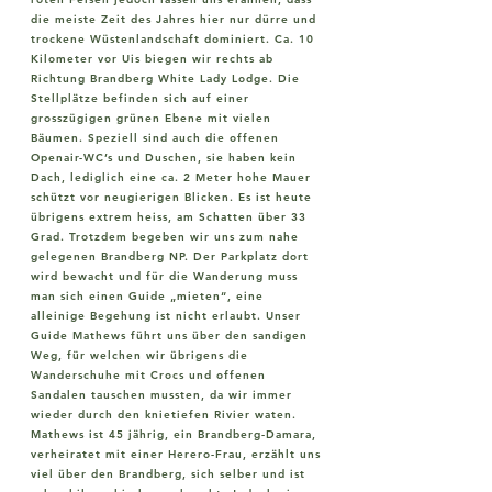
die meiste Zeit des Jahres hier nur dürre und
trockene Wüstenlandschaft dominiert. Ca. 10
Kilometer vor Uis biegen wir rechts ab
Richtung Brandberg White Lady Lodge. Die
Stellplätze befinden sich auf einer
grosszügigen grünen Ebene mit vielen
Bäumen. Speziell sind auch die offenen
Openair-WC’s und Duschen, sie haben kein
Dach, lediglich eine ca. 2 Meter hohe Mauer
schützt vor neugierigen Blicken. Es ist heute
übrigens extrem heiss, am Schatten über 33
Grad. Trotzdem begeben wir uns zum nahe
gelegenen Brandberg NP. Der Parkplatz dort
wird bewacht und für die Wanderung muss
man sich einen Guide „mieten“, eine
alleinige Begehung ist nicht erlaubt. Unser
Guide Mathews führt uns über den sandigen
Weg, für welchen wir übrigens die
Wanderschuhe mit Crocs und offenen
Sandalen tauschen mussten, da wir immer
wieder durch den knietiefen Rivier waten.
Mathews ist 45 jährig, ein Brandberg-Damara,
verheiratet mit einer Herero-Frau, erzählt uns
viel über den Brandberg, sich selber und ist