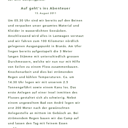
Auf geht's ins Abenteuer
15. August 2011
Um 05.30 Uhr sind wir bereits auf den Beinen
und verpacken unser gesamtes Material und
Kleider in wasserdichten Seesäcken.
Anschliessend wird alles in Lastwagen verstaut
und wir fahren zum 100 Kilometer nördlich
gelegenen Ausgangspunkt in Branäs. Am Ufer
liegen bereits aufgestapelt die 3 Meter
langen Stämme mit unterschiedlich grossen
Durchmessern, welche wir nun nur mit Hilfe
von Seilen zu einem Floss zusammenbauen.
Knochenarbeit und dies bei strömenden
Regen und kühlen Temperaturen. Ca. um
14.30 Uhr legen wir mit unserem 2.5
Tonnengefährt sowie einem Kanu los. Das
erste Anlegen auf einer Insel inmitten des
Flusses gestaltet sich als schwierig. Nebst
einem ungewoltem Bad von André legen wir
erst 200 Meter nach der gewünschten
Anlegestelle an mittem im Gebüsch an. Bei
strömendem Regen bauen wir das Camp auf
und lassen den Tag mit feinem Essen