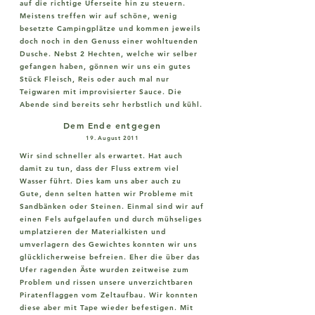
auf die richtige Uferseite hin zu steuern.
Meistens treffen wir auf schöne, wenig
besetzte Campingplätze und kommen jeweils
doch noch in den Genuss einer wohltuenden
Dusche. Nebst 2 Hechten, welche wir selber
gefangen haben, gönnen wir uns ein gutes
Stück Fleisch, Reis oder auch mal nur
Teigwaren mit improvisierter Sauce. Die
Abende sind bereits sehr herbstlich und kühl.
Dem Ende entgegen
19. August 2011
Wir sind schneller als erwartet. Hat auch
damit zu tun, dass der Fluss extrem viel
Wasser führt. Dies kam uns aber auch zu
Gute, denn selten hatten wir Probleme mit
Sandbänken oder Steinen. Einmal sind wir auf
einen Fels aufgelaufen und durch mühseliges
umplatzieren der Materialkisten und
umverlagern des Gewichtes konnten wir uns
glücklicherweise befreien. Eher die über das
Ufer ragenden Äste wurden zeitweise zum
Problem und rissen unsere unverzichtbaren
Piratenflaggen vom Zeltaufbau. Wir konnten
diese aber mit Tape wieder befestigen. Mit