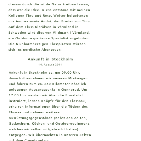
diesem durch die wilde Natur treiben lassen,
dass war die Idee. Diese entstand mit meinen
Kollegen Tinu und Reto. Weiter belgeiteten
uns Andrea sowie André, der Bruder von Tinu.
Auf dem Fluss Klarälven in Värmland in
Schweden wird dies von Vildmark i Värmland,
ein Outdoorexperience Spezialist angeboten.
Die 5 unbarmherzigen Flosspiraten stürzen
sich ins nordische Abenteuer:
Ankunft in Stockholm
14. August 2011
Ankunft in Stockholm ca. um 09.00 Uhr,
danach übernehmen wir unseren Mietwagen
und fahren zum ca. 350 Kilometer nördlich
gelegenen Ausgangspunkt in Gunnerud. Um
17.00 Uhr werden wir über die Flossfahrt
instruiert, lernen Knöpfe für den Flossbau,
erhalten Informationen über die Tücken des
Flusses und nehmen weitere
Ausrüstungsgegenstände (nebst den Zelten,
Gaskochern, Küchen- und Outdoorequipment,
welches wir selber mitgebracht haben)
entgegen. Wir übernachten in unseren Zelten
auf dem Campingplatz.