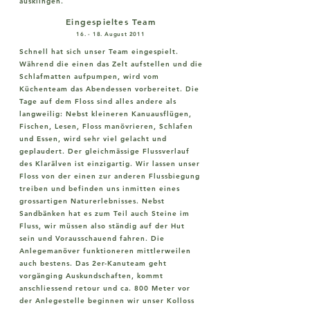
ausklingen.
Eingespieltes Team
16. - 18. August 2011
Schnell hat sich unser Team eingespielt.
Während die einen das Zelt aufstellen und die
Schlafmatten aufpumpen, wird vom
Küchenteam das Abendessen vorbereitet. Die
Tage auf dem Floss sind alles andere als
langweilig: Nebst kleineren Kanuausflügen,
Fischen, Lesen, Floss manövrieren, Schlafen
und Essen, wird sehr viel gelacht und
geplaudert. Der gleichmässige Flussverlauf
des Klarälven ist einzigartig. Wir lassen unser
Floss von der einen zur anderen Flussbiegung
treiben und befinden uns inmitten eines
grossartigen Naturerlebnisses. Nebst
Sandbänken hat es zum Teil auch Steine im
Fluss, wir müssen also ständig auf der Hut
sein und Vorausschauend fahren. Die
Anlegemanöver funktioneren mittlerweilen
auch bestens. Das 2er-Kanuteam geht
vorgänging Auskundschaften, kommt
anschliessend retour und ca. 800 Meter vor
der Anlegestelle beginnen wir unser Kolloss